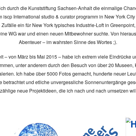
ch durch die Kunststiftung Sachsen-Anhalt die einmalige Chan
m iscp International studio & curator programm in New York City 
 Zufälle ein für New York typisches Industrie-Loft in Greenpoint,
eine WG war und einen neuen Mitbewohner suchte. Von hieraus 
Abenteuer – im wahrsten Sinne des Wortes ;).
t – von März bis Mai 2015 – habe ich extrem viele Eindrücke un
ommen, unter anderem durch den Besuch von über 20 Museen,
lerien. Ich habe über 5000 Fotos gemacht, hunderte neuer Leu
 betrachtet und etliche unvergessliche Sonnenuntergänge gese
zählige neue Projektideen, die ich nach und nach umsetzen wi